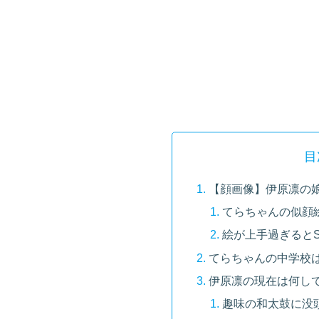
目
【顔画像】伊原凛の娘
てらちゃんの似顔
絵が上手過ぎるとS
てらちゃんの中学校
伊原凛の現在は何し
趣味の和太鼓に没