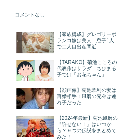
コメントなし
【家族構成】グレゴリーポ
ランコ嫁は美人！息子1人
で二人目出産間近
【TARAKO】菊池こころの
代表作はサラダ！ちびまる
子では「お花ちゃん」
【顔画像】菊池常利の妻は
再婚相手！風磨の兄弟は連
れ子だった
【2024年最新】菊池風磨の
『許せない！』はいつか
ら？９つの伝説をまとめて
みた！