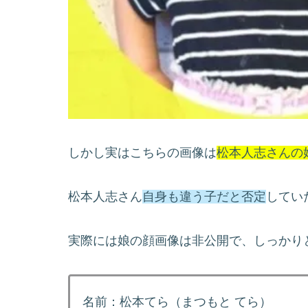
しかし実はこちらの画像は
松本人志さんの
松本人志さん
自身も違う子だと否定
してい
実際には娘の顔画像は非公開で、しっかり
名前：松本てら（まつもと てら）