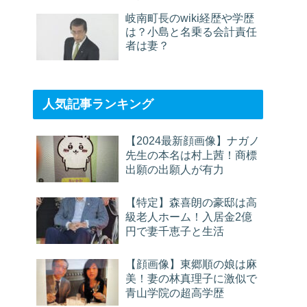
岐南町長のwiki経歴や学歴
は？小島と名乗る会計責任
者は妻？
人気記事ランキング
【2024最新顔画像】ナガノ
先生の本名は村上茜！商標
出願の出願人が有力
【特定】森喜朗の豪邸は高
級老人ホーム！入居金2億
円で妻千恵子と生活
【顔画像】東郷順の娘は麻
美！妻の林真理子に激似で
青山学院の超高学歴