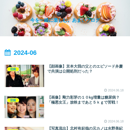
今を一緒に楽しむ。あまいブログ
2024-06
【顔画像】京本大我の父とのエピソード弁慶
芸能
で共演は公開処刑だった？
2024.06.18
【画像】剛力彩芽の１０kg増量は糖尿病？
芸能
「極悪女王」放映まであと５ｋｇで苦戦！
2024.06.18
【写真流出】北村有起哉の元カノは水野美紀