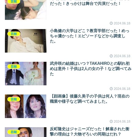
芸能
だった！きっかけは舞台で共演だった！
2024.06.18
小島健の大学はどこ？教育学部だった！めっ
芸能
ちゃ濃かった！エピソードなどから調査し
た。
2024.06.18
武井咲の結婚はいつ？TAKAHIROとの馴れ初
芸能
めは意外！子供は2人の女の子！など調べてみ
た
2024.06.18
【顔画像】後藤久美子の子供は何人？現在の
芸能
職業や様子など調べてみました。
2024.06.18
反町隆史はジャニーズだった！解雇された衝
芸能
撃の理由は？大物ぞろいの同期はだれ？