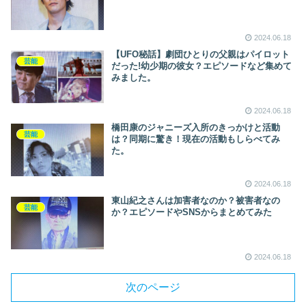
2024.06.18
【UFO秘話】劇団ひとりの父親はパイロット
芸能
だった!幼少期の彼女？エピソードなど集めて
みました。
2024.06.18
橋田康のジャニーズ入所のきっかけと活動
芸能
は？同期に驚き！現在の活動もしらべてみ
た。
2024.06.18
東山紀之さんは加害者なのか？被害者なの
芸能
か？エピソードやSNSからまとめてみた
2024.06.18
次のページ