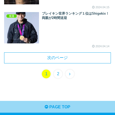
2024.04.15
ブレイキン世界ランキング１位はShigekix！
生活
両親が2時間送迎
2024.04.14
次のページ
次
1
2
へ
PAGE TOP