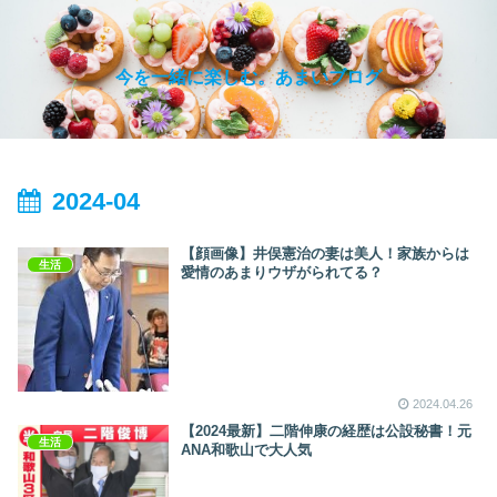
今を一緒に楽しむ。あまいブログ
2024-04
【顔画像】井俣憲治の妻は美人！家族からは
生活
愛情のあまりウザがられてる？
2024.04.26
【2024最新】二階伸康の経歴は公設秘書！元
生活
ANA和歌山で大人気