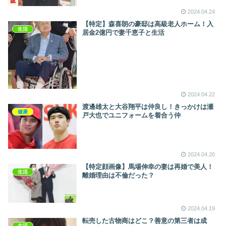
2024.04.24
【特定】森喜朗の豪邸は高級老人ホーム！入
生活
居金2億円で妻千恵子と生活
2024.04.22
渡邊雄太と大谷翔平は仲良し！きっかけは瀬
健康
戸大也でユニフォームを着合う仲
2024.04.20
【特定顔画像】馬場伸幸の妻は再婚で美人！
生活
離婚理由は不倫だった？
2024.04.19
転売した古物商はどこ？善意の第三者は成
生活