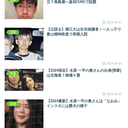
立？高島屋へ返却!SNSで話題
2024.04.17
【父語る】堀江大は生活保護者！一人っ子で
生活
妻は精神疾患で長期入院
2024.04.16
【2024現在】水原 一平の奥さんの出身(実家)
生活
は北海道？候補４選
2024.04.15
【2024最新】水原一平の奥さんは「なおみ」
生活
インスタには愛犬の様子