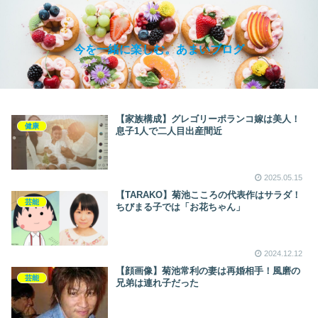
今を一緒に楽しむ。あまいブログ
【家族構成】グレゴリーポランコ嫁は美人！
健康
息子1人で二人目出産間近
2025.05.15
【TARAKO】菊池こころの代表作はサラダ！
芸能
ちびまる子では「お花ちゃん」
2024.12.12
【顔画像】菊池常利の妻は再婚相手！風磨の
芸能
兄弟は連れ子だった