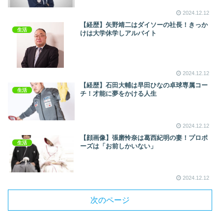
2024.12.12
【経歴】矢野靖二はダイソーの社長！きっか
生活
けは大学休学しアルバイト
2024.12.12
【経歴】石田大輔は早田ひなの卓球専属コー
生活
チ！才能に夢をかける人生
2024.12.12
【顔画像】張磨怜奈は葛西紀明の妻！プロポ
生活
ーズは「お前しかいない」
2024.12.12
次のページ