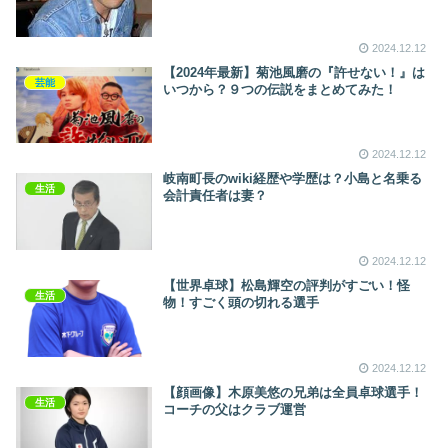
2024.12.12
【2024年最新】菊池風磨の『許せない！』は
芸能
いつから？９つの伝説をまとめてみた！
2024.12.12
岐南町長のwiki経歴や学歴は？小島と名乗る
生活
会計責任者は妻？
2024.12.12
【世界卓球】松島輝空の評判がすごい！怪
生活
物！すごく頭の切れる選手
2024.12.12
【顔画像】木原美悠の兄弟は全員卓球選手！
生活
コーチの父はクラブ運営