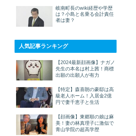
岐南町長のwiki経歴や学歴
は？小島と名乗る会計責任
者は妻？
人気記事ランキング
【2024最新顔画像】ナガノ
先生の本名は村上茜！商標
出願の出願人が有力
【特定】森喜朗の豪邸は高
級老人ホーム！入居金2億
円で妻千恵子と生活
【顔画像】東郷順の娘は麻
美！妻の林真理子に激似で
青山学院の超高学歴