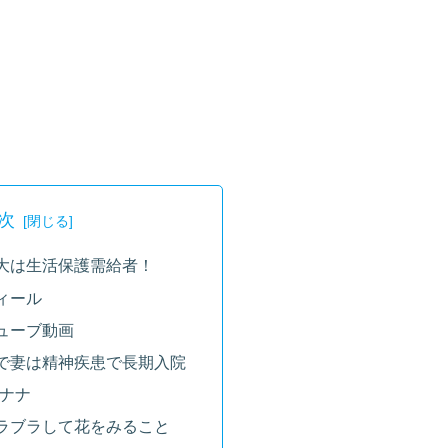
次
大は生活保護需給者！
ィール
ューブ動画
で妻は精神疾患で長期入院
バナナ
ラブラして花をみること