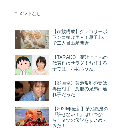
コメントなし
【家族構成】グレゴリーポ
ランコ嫁は美人！息子1人
で二人目出産間近
【TARAKO】菊池こころの
代表作はサラダ！ちびまる
子では「お花ちゃん」
【顔画像】菊池常利の妻は
再婚相手！風磨の兄弟は連
れ子だった
【2024年最新】菊池風磨の
『許せない！』はいつか
ら？９つの伝説をまとめて
みた！