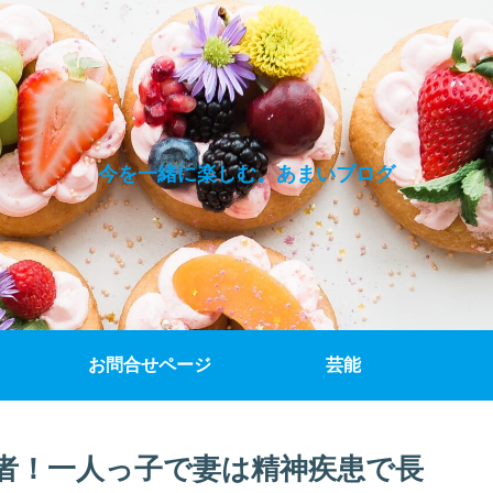
今を一緒に楽しむ。あまいブログ
お問合せページ
芸能
者！一人っ子で妻は精神疾患で長