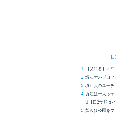
目
【父語る】堀江
堀江大のプロフ
堀江大のユーチ
堀江は一人っ子
1日2食昼は
贅沢は公園をブ