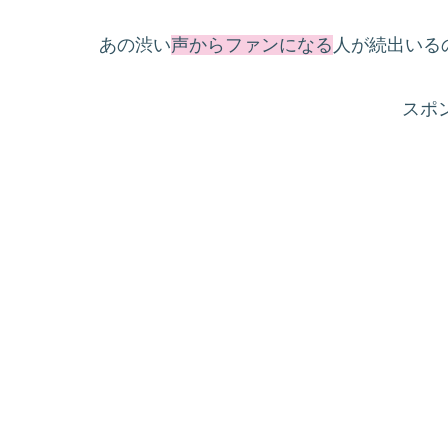
あの渋い
声からファンになる
人が続出いる
スポ