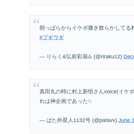
朝っぱらからイケボ撒き散らかしてる
#ブギウギ
— りらく&弘前彩扇♨️ (@riraku12)
Dec
真田丸の時に村上新悟さんvoice(イ
れは神企画であった✨
— ぱた外星人1132号 (@patavv)
June 