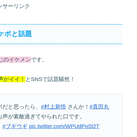
ンサーリンク
ケボと話題
じのイケメン
です。
声がイイ！
とSNSで話題騒然！
ボだと思ったら、
#村上新悟
さんか！
#真田丸
お声が素敵過ぎてやられた口です。
。
#ブギウギ
pic.twitter.com/WPUdPoSl2T