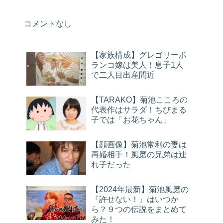
コメントなし
【家族構成】グレゴリーポ
ランコ嫁は美人！息子1人
で二人目出産間近
【TARAKO】菊池こころの
代表作はサラダ！ちびまる
子では「お花ちゃん」
【顔画像】菊池常利の妻は
再婚相手！風磨の兄弟は連
れ子だった
【2024年最新】菊池風磨の
『許せない！』はいつか
ら？９つの伝説をまとめて
みた！