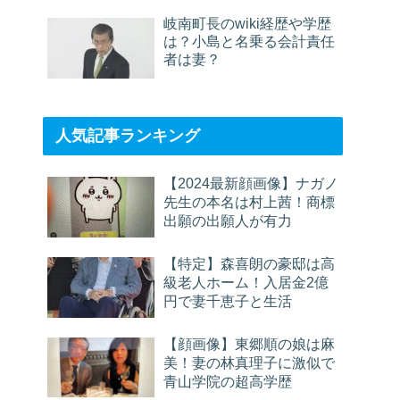
岐南町長のwiki経歴や学歴
は？小島と名乗る会計責任
者は妻？
人気記事ランキング
【2024最新顔画像】ナガノ
先生の本名は村上茜！商標
出願の出願人が有力
【特定】森喜朗の豪邸は高
級老人ホーム！入居金2億
円で妻千恵子と生活
【顔画像】東郷順の娘は麻
美！妻の林真理子に激似で
青山学院の超高学歴