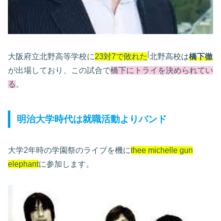
[
大阪府立北野高等学校に
23対7で敗れた
北野高校は
橋下徹
が出場しており、この試合で
橋下にトライを決められてい
る
。
明治大学時代は就職活動よりバンド
大学2年時の学園祭のライブを機に
thee michelle gun
elephant
に参加します。