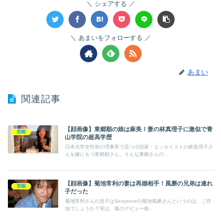
シェアする
あまいをフォローする
あまい
関連記事
【顔画像】東郷順の娘は麻美！妻の林真理子に激似で青
芸能
山学院の超高学歴
日本大学女性初の理事長で且つ小説家・エッセイストの林真理子さ
んを嫁にもつ東郷順さん。そんな東郷さんの...
【顔画像】菊池常利の妻は再婚相手！風磨の兄弟は連れ
芸能
子だった
菊池常利さんの息子はSexyzoneの菊池風磨さんというのは、ご存
知でしょうか？実は、嵐のデビュー曲...