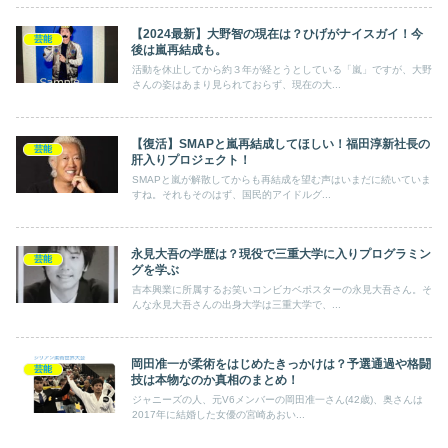
【2024最新】大野智の現在は？ひげがナイスガイ！今
芸能
後は嵐再結成も。
活動を休止してから約３年が経とうとしている「嵐」ですが、大野
さんの姿はあまり見られておらず、現在の大...
【復活】SMAPと嵐再結成してほしい！福田淳新社長の
芸能
肝入りプロジェクト！
SMAPと嵐が解散してからも再結成を望む声はいまだに続いていま
すね。それもそのはず、国民的アイドルグ...
永見大吾の学歴は？現役で三重大学に入りプログラミン
芸能
グを学ぶ
吉本興業に所属するお笑いコンビカベポスターの永見大吾さん。そ
んな永見大吾さんの出身大学は三重大学で、...
岡田准一が柔術をはじめたきっかけは？予選通過や格闘
芸能
技は本物なのか真相のまとめ！
ジャニーズの人、元V6メンバーの岡田准一さん(42歳)、奥さんは
2017年に結婚した女優の宮崎あおい...