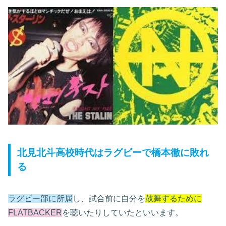
北見北斗高校時代はラグビーで橋本徹に敗れ
る
ラグビー部に所属
し、試合前に自分を
鼓舞するために
FLATBACKER
を聴いたりしていたといいます。