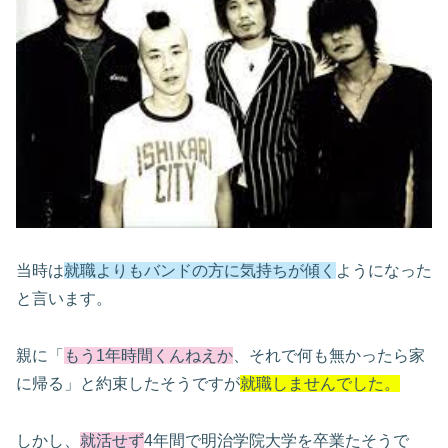
当時は
就職よりもバンドの方に気持ちが傾く
ようになった
と言います。
親に「
もう1年時間くんねえか
、それで何も無かったら家
に帰る」と約束したそうですが
就職しませんでした。
しかし、
就活せず
4年間で明治学院大学を卒業たそうで