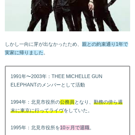
しかし一向に芽が出なかったため、
親との約束通り1年で
実家に帰りました
。
1991年〜2003年：THEE MICHELLE GUN
ELEPHANTのメンバーとして活動
1994年：北見市役所の
公務員
となり、
勤務の傍ら週
末に東京に行ってライヴ
をしていた。
1995年：北見市役所を
10ヶ月で退職
。