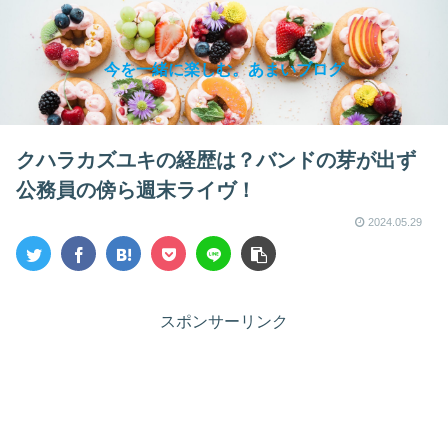
今を一緒に楽しむ。あまいブログ
クハラカズユキの経歴は？バンドの芽が出ず
公務員の傍ら週末ライヴ！
2024.05.29
スポンサーリンク