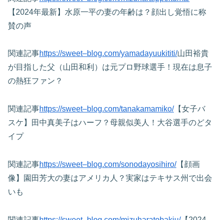
【2024年最新】水原一平の妻の年齢は？顔出し覚悟に称
賛の声
関連記事
https://sweet–blog.com/yamadayuukititi/
山田裕貴
が目指した父（山田和利）は元プロ野球選手！現在は息子
の熱狂ファン？
関連記事
https://sweet–blog.com/tanakamamiko/
【女子バ
スケ】田中真美子はハーフ？母親似美人！大谷選手のどタ
イプ
関連記事
https://sweet–blog.com/sonodayosihiro/
【顔画
像】園田芳大の妻はアメリカ人？実家はテキサス州で出会
いも
関連記事
https://sweet–blog.com/mizuharatobakju/
【2024