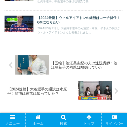
山亮平選手。中山選手の嫁は幼馴染で美...
【2024最新】ウィルアイアトンの経歴はコーチ就任！
生活
GMになりたい
2024年3月21日、大谷翔平選手の元通訳・水原一平さんの代役が
ウィル・アイアトンさんと発表されまし...
【五輪】池江美由紀の夫は速読講師！池
江璃花子の両親は離婚していた
【2024速報】大谷選手の通訳は水原一
平！賭博は家族は知っていた？
コメント
メニュー
ホーム
検索
トップ
サイドバー