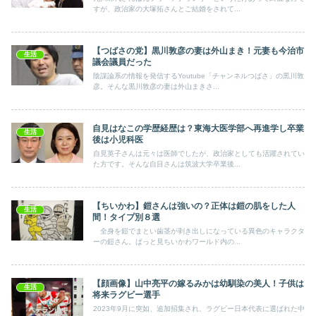
すが、政治家の大塚拓さんとご結婚をされて...
【つばさの党】黒川敦彦の妻は外山まき！元妻も今治市
生活
議会議員だった
陰謀論系の情報を発信するYoutube「チャンネルつばさ」の黒川敦
彦。そんな黒川敦彦の妻は外山まきさ...
自見はなこの学歴経歴は？東海大医学部へ再進学し卒業
生活
後は小児科医
自見英子さんは元々は医師でしたが、政治家としても活躍されてい
た方です。そんな自目さんは筑波大学卒業後...
【ちいかわ】鎧さんは強いの？正体は鎧の肌をした人
生活
間！タイプ別８選
全身を鎧でまとい歯茎が剥き出しになっている異色のキャラクタ
ーの鎧さん。ぱっと見ちいかわワールド内の...
【顔画像】山中亮平の嫁るみかは幼馴染の美人！子供は
生活
将来ラグビー選手
2023年9月に突如、追加招集され、ラグビー日本代表に選ばれた中