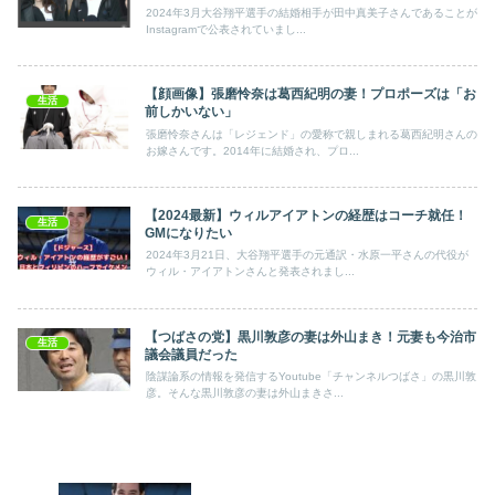
2024年3月大谷翔平選手の結婚相手が田中真美子さんであることが
Instagramで公表されていまし...
【顔画像】張磨怜奈は葛西紀明の妻！プロポーズは「お
生活
前しかいない」
張磨怜奈さんは「レジェンド」の愛称で親しまれる葛西紀明さんの
お嫁さんです。2014年に結婚され、プロ...
【2024最新】ウィルアイアトンの経歴はコーチ就任！
生活
GMになりたい
2024年3月21日、大谷翔平選手の元通訳・水原一平さんの代役が
ウィル・アイアトンさんと発表されまし...
【つばさの党】黒川敦彦の妻は外山まき！元妻も今治市
生活
議会議員だった
陰謀論系の情報を発信するYoutube「チャンネルつばさ」の黒川敦
彦。そんな黒川敦彦の妻は外山まきさ...