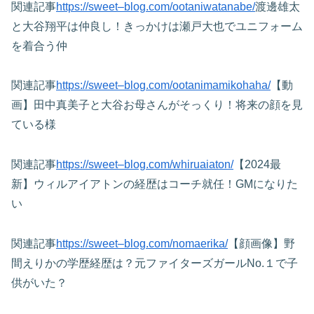
関連記事
https://sweet–blog.com/ootaniwatanabe/
渡邊雄太
と大谷翔平は仲良し！きっかけは瀬戸大也でユニフォーム
を着合う仲
関連記事
https://sweet–blog.com/ootanimamikohaha/
【動
画】田中真美子と大谷お母さんがそっくり！将来の顔を見
ている様
関連記事
https://sweet–blog.com/whiruaiaton/
【2024最
新】ウィルアイアトンの経歴はコーチ就任！GMになりた
い
関連記事
https://sweet–blog.com/nomaerika/
【顔画像】野
間えりかの学歴経歴は？元ファイターズガールNo.１で子
供がいた？