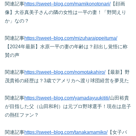
関連記事
https://sweet–blog.com/mamikonotonari/
【顔画
像】大谷真美子さんの隣の女性は一平の妻！「野間えり
か」なの？
関連記事
https://sweet–blog.com/mizuharaippeituma/
【2024年最新】水原一平の妻の年齢は？顔出し覚悟に称
賛の声
関連記事
https://sweet–blog.com/nomotakahiro/
【最新】野
茂貴裕の経歴は？3歳でアメリカへ渡り球団経営を夢見た
関連記事
https://sweet–blog.com/yamadayuukititi/
山田裕貴
が目指した父（山田和利）は元プロ野球選手！現在は息子
の熱狂ファン？
関連記事
https://sweet–blog.com/tanakamamiko/
【女子バ