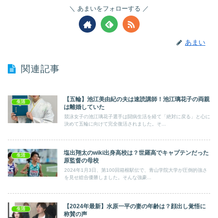
あまいをフォローする
あまい
関連記事
【五輪】池江美由紀の夫は速読講師！池江璃花子の両親
生活
は離婚していた
競泳⼥⼦の池江璃花⼦選手は闘病⽣活を経て「絶対に戻る」と⼼に
決めて五輪に向けて完全復活されました。そ...
塩出翔太のwiki出身高校は？世羅高でキャプテンだった
生活
原監督の母校
2024年1月3日、第100回箱根駅伝で、青山学院大学が圧倒的強さ
を見せ総合優勝しました。そんな強豪...
【2024年最新】水原一平の妻の年齢は？顔出し覚悟に
生活
称賛の声