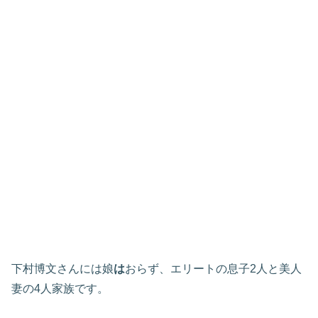
下村博文さんには娘
は
おらず、エリートの息子2人と美人
妻の4人家族です。