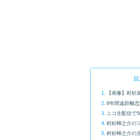
目
【画像】村杉
8年間遠距離
ニコ生配信で5
村杉蝉之介の
村杉蝉之介の