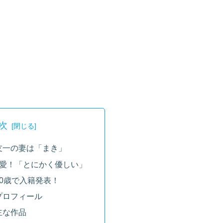
次
友一の妻は「まき」
恋愛！「とにかく優しい」
0歳で入籍発表！
プロフィール
主な作品