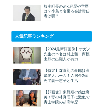
岐南町長のwiki経歴や学歴
は？小島と名乗る会計責任
者は妻？
人気記事ランキング
【2024最新顔画像】ナガノ
先生の本名は村上茜！商標
出願の出願人が有力
【特定】森喜朗の豪邸は高
級老人ホーム！入居金2億
円で妻千恵子と生活
【顔画像】東郷順の娘は麻
美！妻の林真理子に激似で
青山学院の超高学歴