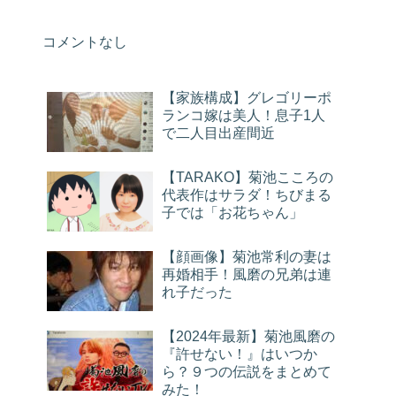
コメントなし
【家族構成】グレゴリーポ
ランコ嫁は美人！息子1人
で二人目出産間近
【TARAKO】菊池こころの
代表作はサラダ！ちびまる
子では「お花ちゃん」
【顔画像】菊池常利の妻は
再婚相手！風磨の兄弟は連
れ子だった
【2024年最新】菊池風磨の
『許せない！』はいつか
ら？９つの伝説をまとめて
みた！