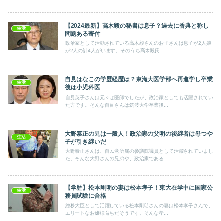
【2024最新】高木毅の秘書は息子？過去に香典と称し
生活
問題ある寄付
政治家として活動されている高木毅さんのお子さんは息子が2人娘
が2人の計4人がいます。そのうち高木毅氏...
自見はなこの学歴経歴は？東海大医学部へ再進学し卒業
生活
後は小児科医
自見英子さんは元々は医師でしたが、政治家としても活躍されてい
た方です。そんな自目さんは筑波大学卒業後...
大野泰正の兄は一般人！政治家の父明の後継者は母つや
生活
子が引き継いだ
大野泰正さんは、自民党所属の参議院議員として活躍されていまし
た。そんな大野さんの兄弟や、政治家である...
【学歴】松本剛明の妻は松本孝子！東大在学中に国家公
生活
務員試験に合格
総務大臣として活躍している松本剛明さんの妻は松本孝子さんで、
エリートなお嬢様育ちだそうです。そんな孝...