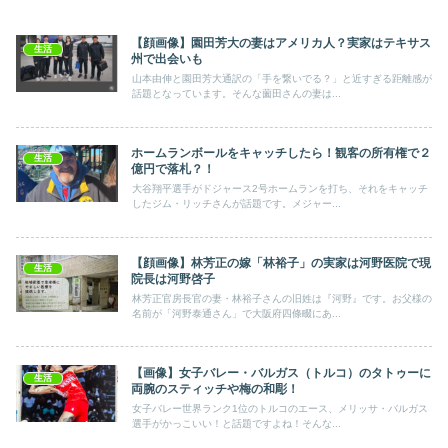
【顔画像】園田芳大の妻はアメリカ人？実家はテキサス
生活
州で出会いも
山本由伸と園田芳大通訳の「手を繋いでる？」と近すぎる距離感が
話題となっています。そんな薗田さんの妻は...
ホームランボールをキャッチしたら！観客の所有権で２
生活
億円で落札？！
大谷翔平選手がドジャース2号ホームランを打ち、それをキャッチ
したジム・リッチさんが話題です。メジャー...
【顔画像】林芳正の嫁「林裕子」の実家は河野医院で現
生活
院長は河野啓子
林芳正官房長官の妻・林裕子さんの旧姓は『河野』です。お父様の
名前が「河野泰通さん」で大阪府四條畷にあ...
【画像】女子バレー・バルガス（トルコ）のタトゥーに
生活
両腕のスティッチや梅の和彫！
女子バレー世界ランク1位のトルコのエース、メリッサ・バルガス
選手がかっこいい！と話題ですよね！そんな...