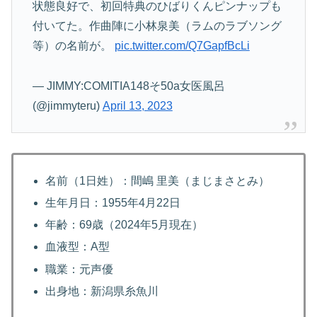
状態良好で、初回特典のひばりくんピンナップも
付いてた。作曲陣に小林泉美（ラムのラブソング
等）の名前が。
pic.twitter.com/Q7GapfBcLi
— JIMMY:COMITIA148そ50a女医風呂
(@jimmyteru)
April 13, 2023
名前（1日姓）：間嶋 里美（まじまさとみ）
生年月日：1955年4月22日
年齢：69歳（2024年5月現在）
血液型：A型
職業：元声優
出身地：新潟県糸魚川