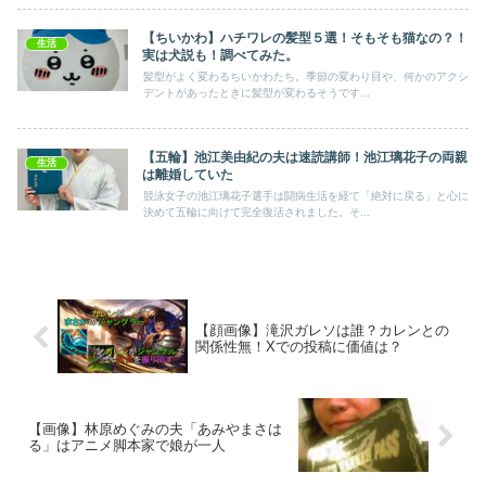
【ちいかわ】ハチワレの髪型５選！そもそも猫なの？！
生活
実は犬説も！調べてみた。
髪型がよく変わるちいかわたち。季節の変わり目や、何かのアクシ
デントがあったときに髪型が変わるそうです...
【五輪】池江美由紀の夫は速読講師！池江璃花子の両親
生活
は離婚していた
競泳⼥⼦の池江璃花⼦選手は闘病⽣活を経て「絶対に戻る」と⼼に
決めて五輪に向けて完全復活されました。そ...
【顔画像】滝沢ガレソは誰？カレンとの
関係性無！Xでの投稿に価値は？
【画像】林原めぐみの夫「あみやまさは
る」はアニメ脚本家で娘が一人