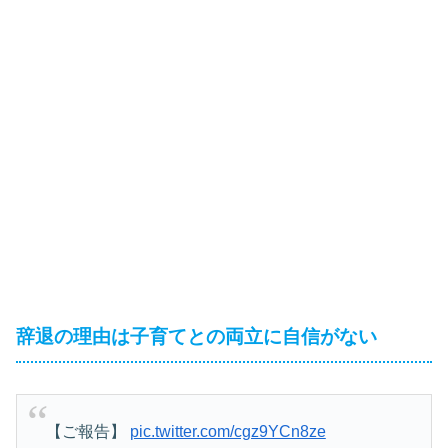
辞退の理由は子育てとの両立に自信がない
【ご報告】
pic.twitter.com/cgz9YCn8ze