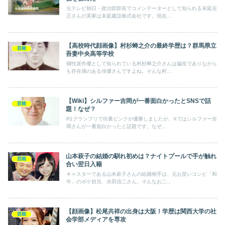
元テレビ朝日・政治部部長でコメンテーターとして知られる末延吉
正さんの実家は末延建設株式会社です。現在...
【高校時代顔画像】村杉蝉之介の最終学歴は？群馬県立
芸能
吾妻中央高等学校
個性派作優として知られている村杉蝉之介さんは脇役でありながら
も存在感のある俳優さんですよね。そんな村...
【Wiki】シルファー吉岡が一番面白かったとSNSで話
芸能
題！なぜ？
R1グランプリで街裏ピンクが優勝しましたが、Xではシルファー吉
岡さんが一番面白かったと話題です。なぜ...
山本萩子の結婚の馴れ初めは？ナイトプールで手が触れ
芸能
合い翌日入籍
キャスターである山本萩子さんの結婚相手は、元お笑いコンビ「和
牛」のボケ担当、水田信二さん。そんなお二...
【顔画像】松尾共祥の出身は大阪！学歴は関西大学の社
芸能
会学部メディアを専攻