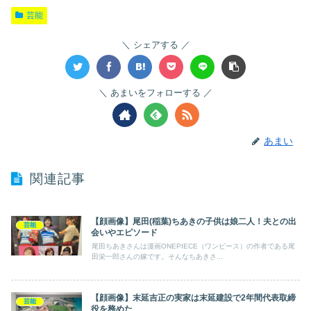
芸能
シェアする
あまいをフォローする
あまい
関連記事
【顔画像】尾田(稲葉)ちあきの子供は娘二人！夫との出
芸能
会いやエピソード
尾田ちあきさんは漫画ONEPIECE（ワンピース）の作者である尾
田栄一郎さんの嫁です。そんなちあきさ...
【顔画像】末延吉正の実家は末延建設で2年間代表取締
芸能
役を務めた