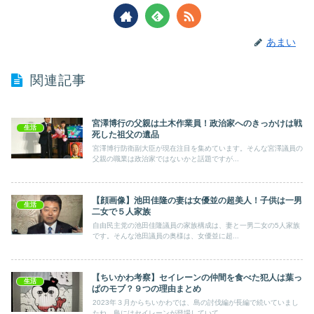
あまい
関連記事
宮澤博行の父親は土木作業員！政治家へのきっかけは戦
生活
死した祖父の遺品
宮澤博行防衛副大臣が現在注目を集めています。そんな宮澤議員の
父親の職業は政治家ではないかと話題ですが...
【顔画像】池田佳隆の妻は女優並の超美人！子供は一男
生活
二女で５人家族
自由民主党の池田佳隆議員の家族構成は、妻と一男二女の5人家族
です。そんな池田議員の奥様は、女優並に超...
【ちいかわ考察】セイレーンの仲間を食べた犯人は葉っ
生活
ぱのモブ？９つの理由まとめ
2023年３月からちいかわでは、島の討伐編が長編で続いていまし
たね。島にはセイレーンが登場していて、...