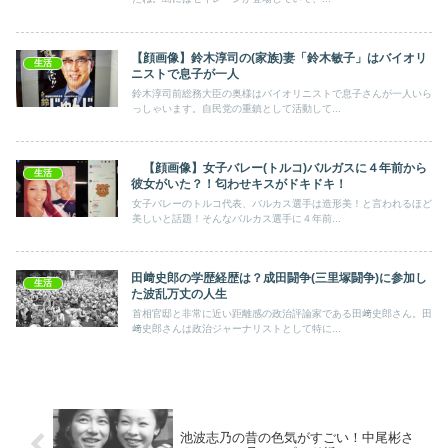
【顔画像】鈴木淳司の(家族)妻「鈴木敏子」はバイオリ
生活
ニストで息子が一人
鈴木淳司前総務大臣の奥様はバイオリニストで息子さんが一人いら
っしゃいます。自民党の重鎮として活動して...
【顔画像】女子バレー(トルコ)バルガスに４年前から
生活
彼女がいた？！匂わせキスがドキドキ！
女子バレーのトルコ代表、バルカス選手は造形美！と言われるほど
美しいと話題！そんなバルカス選手に４年前...
田﨑史郎の学歴経歴は？成田闘争(三里塚闘争)に参加し
生活
た波乱万丈の人生
首相官邸と非常に近い距離感の政治評論家である田﨑史郎さん。田
﨑史郎さんは政治ジャーナリストとして特に...
池波志乃の昔の色気がすごい！中尾彬さ