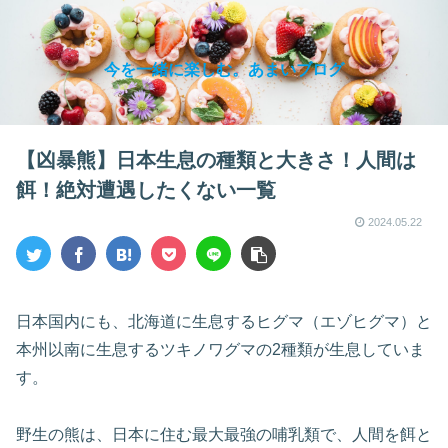
今を一緒に楽しむ。あまいブログ
【凶暴熊】日本生息の種類と大きさ！人間は
餌！絶対遭遇したくない一覧
2024.05.22
日本国内にも、北海道に生息するヒグマ（エゾヒグマ）と
本州以南に生息するツキノワグマの2種類が生息していま
す。
野生の熊は、日本に住む最大最強の哺乳類で、人間を餌と