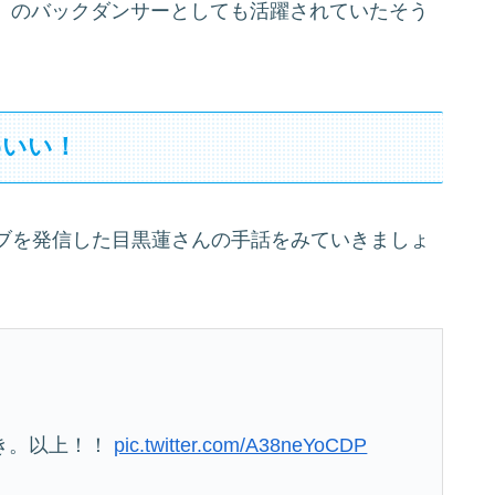
嵐』のバックダンサーとしても活躍されていたそう
わいい！
ブを発信した目黒蓮さんの手話をみていきましょ
き。以上！！
pic.twitter.com/A38neYoCDP