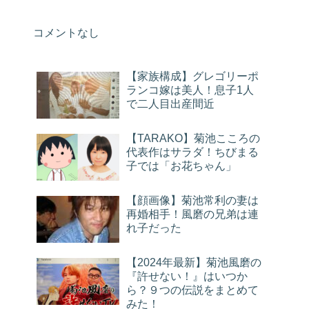
コメントなし
【家族構成】グレゴリーポ
ランコ嫁は美人！息子1人
で二人目出産間近
【TARAKO】菊池こころの
代表作はサラダ！ちびまる
子では「お花ちゃん」
【顔画像】菊池常利の妻は
再婚相手！風磨の兄弟は連
れ子だった
【2024年最新】菊池風磨の
『許せない！』はいつか
ら？９つの伝説をまとめて
みた！