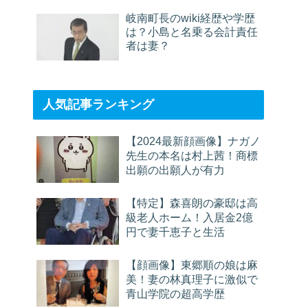
岐南町長のwiki経歴や学歴
は？小島と名乗る会計責任
者は妻？
人気記事ランキング
【2024最新顔画像】ナガノ
先生の本名は村上茜！商標
出願の出願人が有力
【特定】森喜朗の豪邸は高
級老人ホーム！入居金2億
円で妻千恵子と生活
【顔画像】東郷順の娘は麻
美！妻の林真理子に激似で
青山学院の超高学歴