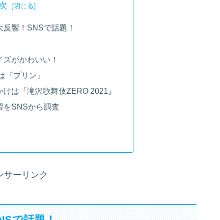
次
大反響！SNSで話題！
イズがかわいい！
は『プリン』
は『滝沢歌舞伎ZERO 2021』
をSNSから調査
ンサーリンク
NSで話題！