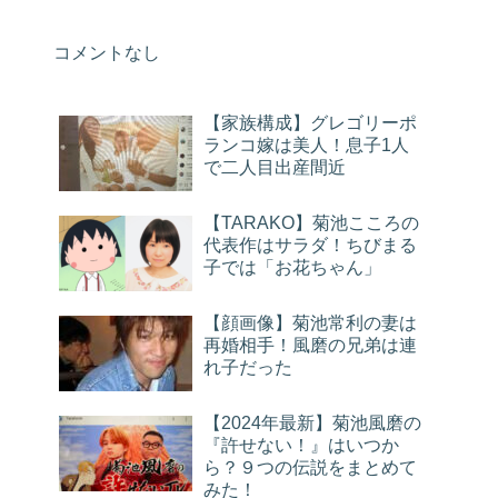
コメントなし
【家族構成】グレゴリーポ
ランコ嫁は美人！息子1人
で二人目出産間近
【TARAKO】菊池こころの
代表作はサラダ！ちびまる
子では「お花ちゃん」
【顔画像】菊池常利の妻は
再婚相手！風磨の兄弟は連
れ子だった
【2024年最新】菊池風磨の
『許せない！』はいつか
ら？９つの伝説をまとめて
みた！