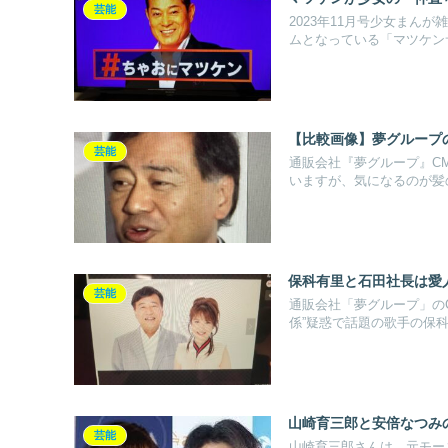
芸能
2023年11月号少女まん
ムとなっている「マツケンサ.
【比較画像】夢グループ
芸能
通販会社『夢グループ』C
いますが、気になるのが髪の
保科有里と石田社長は愛
芸能
通販会社「夢グループ」の
係”疑惑で話題の歌手の保科有
山崎育三郎と安倍なつみ
芸能
山崎育三郎さんは、元モー