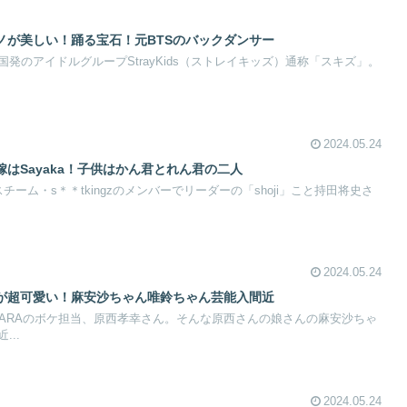
ノが美しい！踊る宝石！元BTSのバックダンサー
発のアイドルグループStrayKids（ストレイキッズ）通称「スキズ」。
2024.05.24
はSayaka！子供はかん君とれん君の二人
ーム・s＊＊tkingzのメンバーでリーダーの「shoji」こと持田将史さ
2024.05.24
が超可愛い！麻安沙ちゃん唯鈴ちゃん芸能入間近
WARAのボケ担当、原西孝幸さん。そんな原西さんの娘さんの麻安沙ちゃ
..
2024.05.24