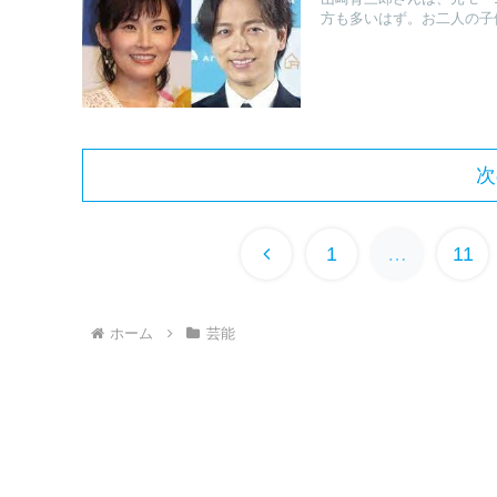
方も多いはず。お二人の子供
次
前
1
…
11
へ
ホーム
芸能