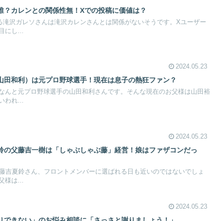
誰？カレンとの関係性無！Xでの投稿に価値は？
る滝沢ガレソさんは滝沢カレンさんとは関係がないそうです。Xユーザー
にし...
2024.05.23
山田和利）は元プロ野球選手！現在は息子の熱狂ファン？
なんと元プロ野球選手の山田和利さんです。そんな現在のお父様は山田裕
われ...
2024.05.23
鈴の父藤吉一樹は「しゃぶしゃぶ藤」経営！娘はファザコンだっ
、藤吉夏鈴さん、フロントメンバーに選ばれる日も近いのではないでしょ
様は...
2024.05.23
りできない」のお悩み相談に「さっさと謝りましょう！」