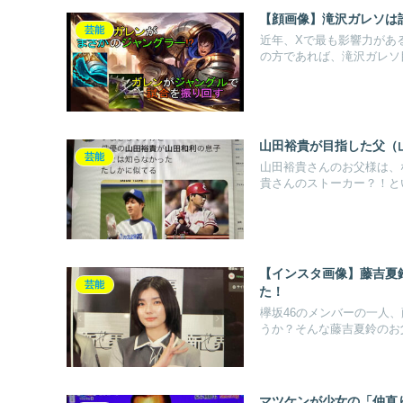
【顔画像】滝沢ガレソは
芸能
近年、Xで最も影響力があ
の方であれば、滝沢ガレソ目
山田裕貴が目指した父（
芸能
山田裕貴さんのお父様は、
貴さんのストーカー？！とい
【インスタ画像】藤吉夏
芸能
た！
欅坂46のメンバーの一人
うか？そんな藤吉夏鈴のお父
マツケンが少女の「仲直