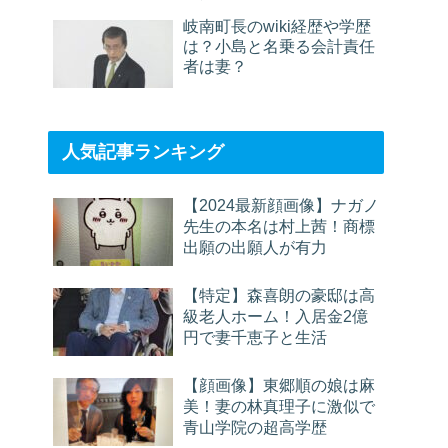
岐南町長のwiki経歴や学歴
は？小島と名乗る会計責任
者は妻？
人気記事ランキング
【2024最新顔画像】ナガノ
先生の本名は村上茜！商標
出願の出願人が有力
【特定】森喜朗の豪邸は高
級老人ホーム！入居金2億
円で妻千恵子と生活
【顔画像】東郷順の娘は麻
美！妻の林真理子に激似で
青山学院の超高学歴