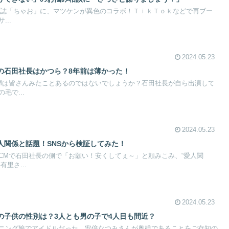
が雑誌「ちゃお」に、マツケンが異色のコラボ！ＴｉｋＴｏｋなどで再ブー
..
2024.05.23
の石田社長はかつら？8年前は薄かった！
Mは皆さんみたことあるのではないでしょうか？石田社長が自ら出演して
毛で...
2024.05.23
人関係と話題！SNSから検証してみた！
CMで石田社長の側で「お願い！安くしてぇ～」と頼みこみ、“愛人関
里さ...
2024.05.23
の子供の性別は？3人とも男の子で4人目も間近？
ニング娘でアイドルだった、安倍なつみさんが奥様であることをご存知の