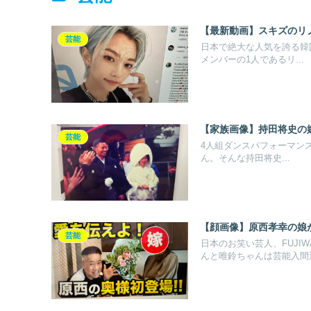
【最新動画】スキズのリ
芸能
日本で絶大な人気を誇る韓国
メンバーの1人であるリ...
【家族画像】持田将史の嫁
芸能
4人組ダンスパフォーマンスチ
ん。そんな持田将史...
【顔画像】原西孝幸の娘
芸能
日本のお笑い芸人、FUJI
んと唯鈴ちゃんは芸能入間近.